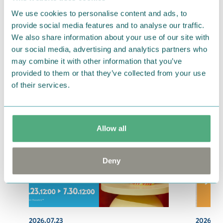
Amazon Merch on Demand
We use cookies to personalise content and ads, to
provide social media features and to analyse our traffic.
We also share information about your use of our site with
our social media, advertising and analytics partners who
#ムーミン
#amazon
#poneycombtokyo
may combine it with other information that you’ve
provided to them or that they’ve collected from your use
of their services.
Related articles
Allow all
Deny
2026.07.23
2026.08