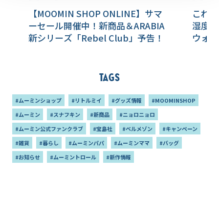
【MOOMIN SHOP ONLINE】サマ
これか
ーセール開催中！新商品＆ARABIA
湿度が
新シリーズ「Rebel Club」予告！
ウォッ
Tags
#ムーミンショップ
#リトルミイ
#グッズ情報
#MOOMINSHOP
#ムーミン
#スナフキン
#新商品
#ニョロニョロ
#ムーミン公式ファンクラブ
#宝島社
#ベルメゾン
#キャンペーン
#雑貨
#暮らし
#ムーミンパパ
#ムーミンママ
#バッグ
#お知らせ
#ムーミントロール
#新作情報