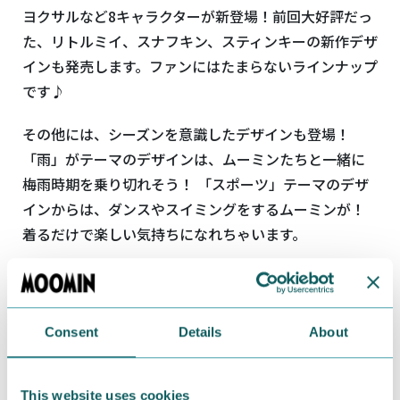
ヨクサルなど8キャラクターが新登場！前回大好評だっ
た、リトルミイ、スナフキン、スティンキーの新作デザ
インも発売します。ファンにはたまらないラインナップ
です♪
その他には、シーズンを意識したデザインも登場！
「雨」がテーマのデザインは、ムーミンたちと一緒に
梅雨時期を乗り切れそう！ 「スポーツ」テーマのデザ
インからは、ダンスやスイミングをするムーミンが！
着るだけで楽しい気持ちになれちゃいます。
そしてアイテムにはジップパーカーが加わり、夏の空調
対策などにもバッチリです◎
ぜひ自分だけのオリジナルアパレルをゲットしてくだ
Consent
Details
About
さいね！
PONEYCOMB TOKYO
This website uses cookies