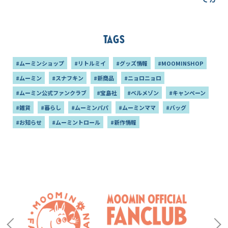
アイテ
Tags
#ムーミンショップ
#リトルミイ
#グッズ情報
#MOOMINSHOP
#ムーミン
#スナフキン
#新商品
#ニョロニョロ
#ムーミン公式ファンクラブ
#宝島社
#ベルメゾン
#キャンペーン
#雑貨
#暮らし
#ムーミンパパ
#ムーミンママ
#バッグ
#お知らせ
#ムーミントロール
#新作情報