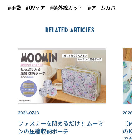
#手袋
#UVケア
#紫外線カット
#アームカバー
Related articles
2026.07.13
2026.07.
ファスナーを閉めるだけ！ ムーミ
【MOO
ンの圧縮収納ポーチ
のKa
でかけ