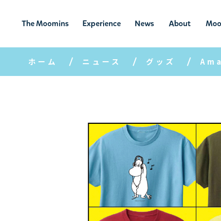
The Moomins
Experience
News
About
Moo
ムーミンの
ムーミンの世
ニュ
ムーミン
ム
世界
界を楽しむ
ース
について
ホーム
ニュース
グッズ
Am