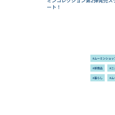
ミンコレクション第2弾発売ス
ート！
#ムーミンショッ
#新商品
#ニ
#暮らし
#ム