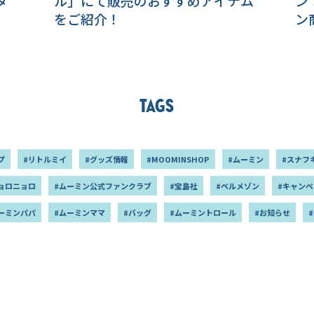
タ
ル」にて販売のおすすめアイテム
ン
をご紹介！
ン
Tags
プ
#リトルミイ
#グッズ情報
#MOOMINSHOP
#ムーミン
#スナフ
ョロニョロ
#ムーミン公式ファンクラブ
#宝島社
#ベルメゾン
#キャンペ
ーミンパパ
#ムーミンママ
#バッグ
#ムーミントロール
#お知らせ