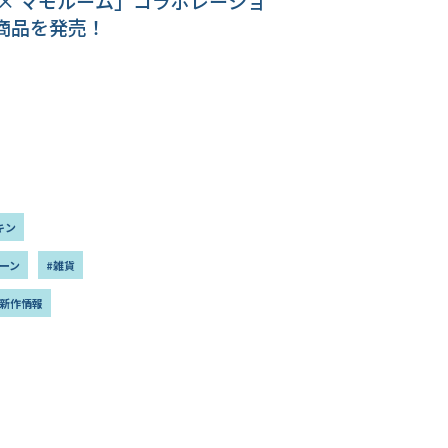
 × マモルーム」コラボレーショ
商品を発売！
キン
ーン
#雑貨
#新作情報