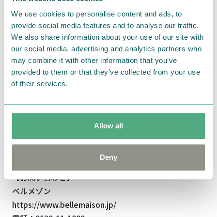
We use cookies to personalise content and ads, to
provide social media features and to analyse our traffic.
商品情報
We also share information about your use of our site with
our social media, advertising and analytics partners who
商品名：ふんわりタオル
may combine it with other information that you’ve
価格：
1,290
円
(
税込
)
provided to them or that they’ve collected from your use
of their services.
＜
詳細はこちら
＞
ベルメゾンでは他にもムーミンのかわいいアイテムが
Allow all
いっぱい♪
＜
「ムーミン」グッズ特集はこちら
＞
Deny
【お問い合わせ】
ベルメゾン
https://www.bellemaison.jp/