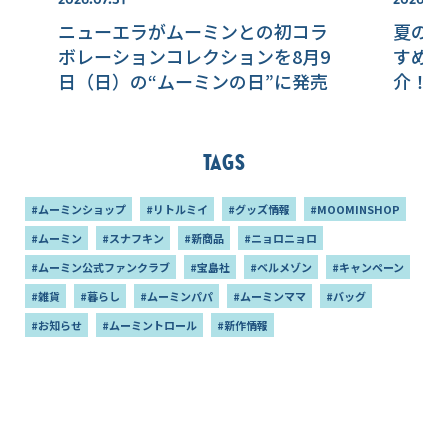
ニューエラがムーミンとの初コラ
夏のド
ボレーションコレクションを8月9
すめの
日（日）の“ムーミンの日”に発売
介！！
Tags
#ムーミンショップ
#リトルミイ
#グッズ情報
#MOOMINSHOP
#ムーミン
#スナフキン
#新商品
#ニョロニョロ
#ムーミン公式ファンクラブ
#宝島社
#ベルメゾン
#キャンペーン
#雑貨
#暮らし
#ムーミンパパ
#ムーミンママ
#バッグ
#お知らせ
#ムーミントロール
#新作情報