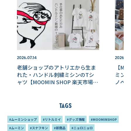
2026.07.14
2026.08
老舗ショップのアトリエから生ま
【MOO
れた・ハンドル刺繍ミシンのTシ
ミンの
ャツ【MOOMIN SHOP 楽天市場
ノベル
店】
登場！
Tags
#ムーミンショップ
#リトルミイ
#グッズ情報
#MOOMINSHOP
#ムーミン
#スナフキン
#新商品
#ニョロニョロ