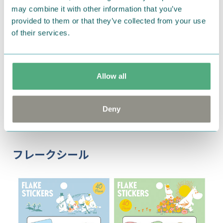
may combine it with other information that you’ve
アクリルブロックの土台に張り付けて、インクを付けて
provided to them or that they’ve collected from your use
押すだけ！
of their services.
デザインを変えたい場合ははがして貼りなおすことが
でき、繰り返しお使いいただけます。
ブロックやスタンプが透明なので場所を狙って押しや
Allow all
すく、手帳やノート、お手紙などをデコレーションす
るのにぴったり！
スタンプを自由に組み合せて自分だけのオリジナルス
Deny
タンプが作れます。
フレークシール