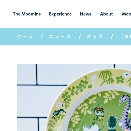
The Moomins
Experience
News
About
Moo
ムーミンの
ムーミンの世
ニュ
ムーミン
ム
世界
界を楽しむ
ース
について
ホーム
ニュース
グッズ
【M