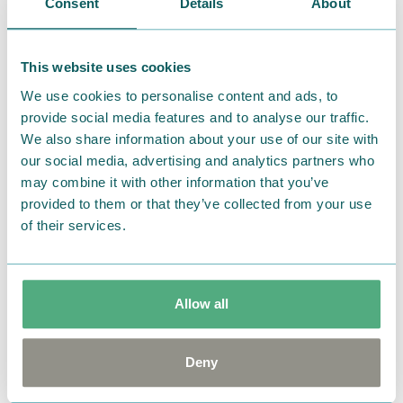
Consent
Details
About
This website uses cookies
We use cookies to personalise content and ads, to
provide social media features and to analyse our traffic.
We also share information about your use of our site with
our social media, advertising and analytics partners who
may combine it with other information that you’ve
provided to them or that they’ve collected from your use
コンパクトに使える省スペースタイプもあります。
of their services.
＜
詳細はこちら
＞
Allow all
Deny