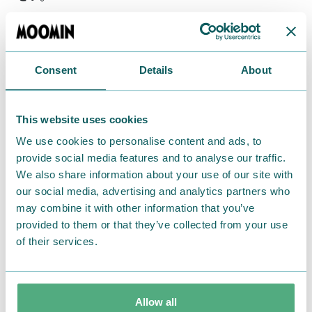
対象１★プレミアムコース会員★
特典◆毎月11日に3,000円（税別）以上のお買い上げで
Consent
Details
About
MOOMIN SHOPスタンプカードに+11ポイント捺印い
たします。
This website uses cookies
対象２★月額コース会員及びお試しコース会員★
We use cookies to personalise content and ads, to
provide social media features and to analyse our traffic.
特典◆毎月11日に3,000円（税別）以上のお買い上げで
We also share information about your use of our site with
MOOMIN SHOPスタンプカードに+1ポイント捺印いた
our social media, advertising and analytics partners who
します。
may combine it with other information that you’ve
provided to them or that they’ve collected from your use
特典の受け方◆お会計の際にレジにてムーミン公式フ
of their services.
ァンクラブの「デジタル会員証」をご提示ください。
Allow all