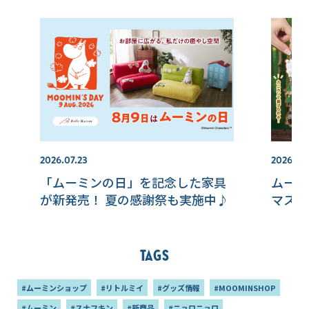
2026.07.23
2026.08
「ムーミンの日」を記念した家具
ムーミ
が新発売！ 夏の感謝祭も実施中♪
マスコ
Tags
#ムーミンショップ
#リトルミイ
#グッズ情報
#MOOMINSHOP
#ムーミン
#スナフキン
#新商品
#ニョロニョロ