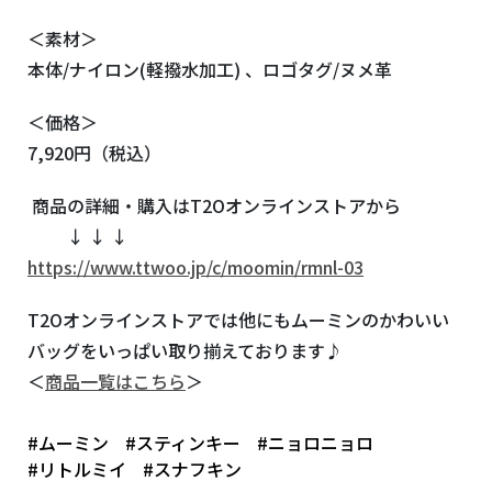
＜素材＞
本体/ナイロン(軽撥水加工) 、ロゴタグ/ヌメ革
＜価格＞
7,920円（税込）
商品の詳細・購入は
T2O
オンラインストアから
↓ ↓ ↓
https://www.ttwoo.jp/c/moomin/rmnl-03
T2Oオンラインストアでは他にもムーミンのかわいい
バッグをいっぱい取り揃えております♪
＜
商品一覧はこちら
＞
#ムーミン
#スティンキー
#ニョロニョロ
#リトルミイ
#スナフキン