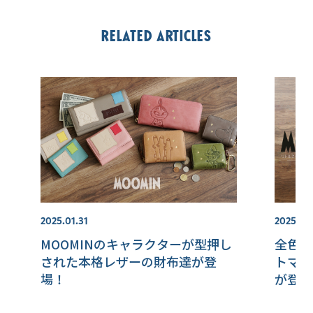
Related articles
2025.01.31
2025.02
MOOMINのキャラクターが型押し
全色欲
された本格レザーの財布達が登
トマル
場！
が登場