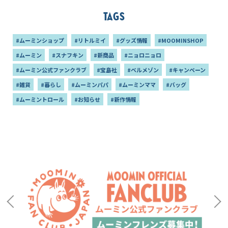
Tags
#ムーミンショップ
#リトルミイ
#グッズ情報
#MOOMINSHOP
#ムーミン
#スナフキン
#新商品
#ニョロニョロ
#ムーミン公式ファンクラブ
#宝島社
#ベルメゾン
#キャンペーン
#雑貨
#暮らし
#ムーミンパパ
#ムーミンママ
#バッグ
#ムーミントロール
#お知らせ
#新作情報