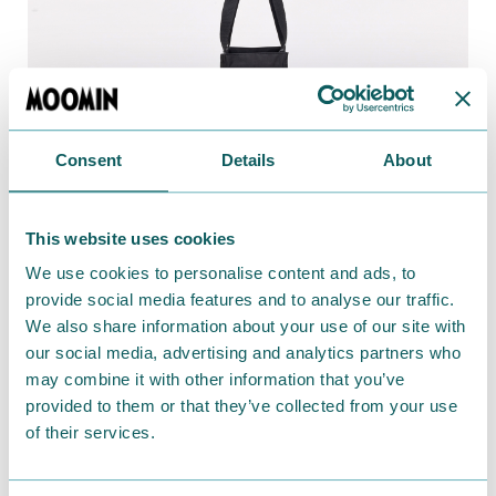
Consent
Details
About
This website uses cookies
お買い物やお仕事のほか、ジムや推し活など荷物が多
We use cookies to personalise content and ads, to
くなるさまざまなシーンで活躍します。せひ2種そろえ
provide social media features and to analyse our traffic.
て、シーンに合わせて使ってみてくださいね♪
We also share information about your use of our site with
our social media, advertising and analytics partners who
may combine it with other information that you’ve
provided to them or that they’ve collected from your use
of their services.