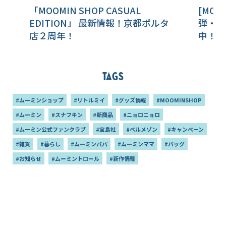
「MOOMIN SHOP CASUAL
[MOO
EDITION」 最新情報！京都ポルタ
弾・第
店２周年！
中！フ
ンも
Tags
#ムーミンショップ
#リトルミイ
#グッズ情報
#MOOMINSHOP
#ムーミン
#スナフキン
#新商品
#ニョロニョロ
#ムーミン公式ファンクラブ
#宝島社
#ベルメゾン
#キャンペーン
#雑貨
#暮らし
#ムーミンパパ
#ムーミンママ
#バッグ
#お知らせ
#ムーミントロール
#新作情報