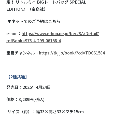
定！ リトルミイ BIGトートバッグ SPECIAL
EDITION』（宝島社）
▼ネットでのご予約はこちら
e-hon：
https://www.e-hon.ne.jp/bec/SA/Detail?
refBook=978-4-299-06158-4
宝島チャンネル：
https://tkj.jp/book/?cd=TD061584
【
2
種共通】
発売日：
2025
年
4
月
24
日
価格：
3,289
円
(
税込
)
サイズ（約）：幅
33
×高さ
33
×マチ
15cm