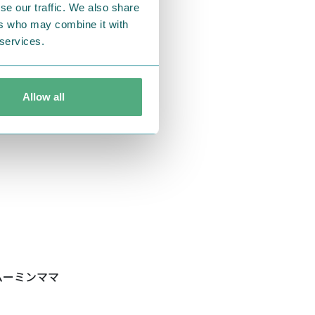
se our traffic. We also share
ers who may combine it with
 services.
Allow all
ムーミンママ