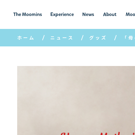
The Moomins
Experience
News
About
Moo
ムーミンの
ムーミンの世
ニュ
ムーミン
ム
世界
界を楽しむ
ース
について
ホーム
ニュース
グッズ
「母