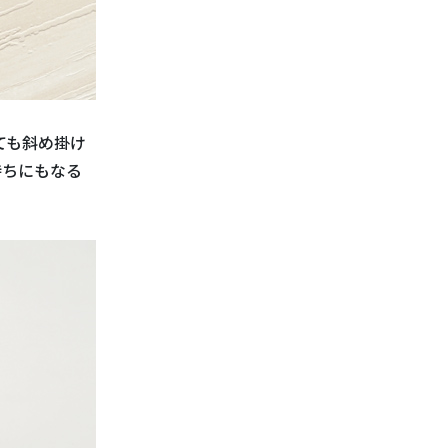
ても斜め掛け
持ちにもなる