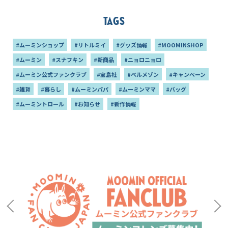
Tags
#ムーミンショップ
#リトルミイ
#グッズ情報
#MOOMINSHOP
#ムーミン
#スナフキン
#新商品
#ニョロニョロ
#ムーミン公式ファンクラブ
#宝島社
#ベルメゾン
#キャンペーン
#雑貨
#暮らし
#ムーミンパパ
#ムーミンママ
#バッグ
#ムーミントロール
#お知らせ
#新作情報