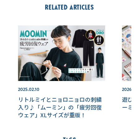
Related articles
2025.02.10
2026.07.
リトルミイとニョロニョロの刺繍
遊び心
入り♪「ムーミン」の「疲労回復
ーミン
ウェア」XLサイズが重版！