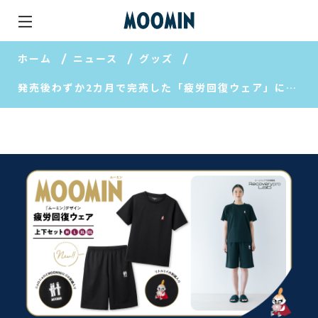
ホーム
ニュース
グッズ
発売後わずか2カ月で完売した「疲労回復ウェア」に、「ムーミン」デザインの半袖＆ハーフパンツver.が登場！