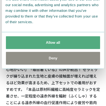
our social media, advertising and analytics partners who
may combine it with other information that you’ve
「疲労回復ウェア」について
provided to them or that they’ve collected from your use
of their services.
セラミックを定着させた繊維を採用している「疲労回
復ウェア」は、一般医療機器に届出された本格的なリ
カバリーアイテム。この特殊繊維が身体から放出された
遠赤外線エネルギーを吸収し、身体へと輻射。血行を
Allow all
促進し、筋肉のハリやコリを軽減することによって疲
労回復へとつながります。また、ポリエステル
80%
、綿
Deny
20%
のなめらかな生地を使用しておりお客様から「着
心地がいい」「毎日着ている」の声が続出！ セラミッ
クが練り込まれた生地と皮膚の接触面が増えれば増え
るほど効果が高まるため、上下セットでの着用がおす
すめです。「本品は原材料繊維に高純度セラミックを定
着させ、一定程度の遠赤外線を輻射（ふくしゃ）する
ことによる遠赤外線の血行促進作用により疲労や筋肉