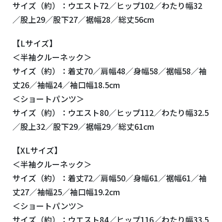
サイズ（約）：ウエスト
72
／ヒップ
102
／わたり幅
32
／股上
29
／股下
27
／裾幅
28
／総丈
56cm
【
L
サイズ】
＜半袖クルーネック＞
サイズ（約）：着丈
70
／肩幅
48
／身幅
58
／裾幅
58
／袖
丈
26
／袖幅
24
／袖口幅
18.5cm
＜ショートパンツ＞
サイズ（約）：ウエスト
80
／ヒップ
112
／わたり幅
32.5
／股上
32
／股下
29
／裾幅
29
／総丈
61cm
【
XL
サイズ】
＜半袖クルーネック＞
サイズ（約）：着丈
72
／肩幅
50
／身幅
61
／裾幅
61
／袖
丈
27
／袖幅
25
／袖口幅
19.2cm
＜ショートパンツ＞
サイズ（約）：ウエスト
84
／ヒップ
116
／わたり幅
33.5