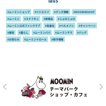
Tags
#ムーミンショップ
#リトルミイ
#グッズ情報
#MOOMINSHOP
#ムーミン
#スナフキン
#新商品
#ニョロニョロ
#ムーミン公式ファンクラブ
#宝島社
#ベルメゾン
#キャンペーン
#雑貨
#暮らし
#ムーミンパパ
#ムーミンママ
#バッグ
#お知らせ
#ムーミントロール
#新作情報