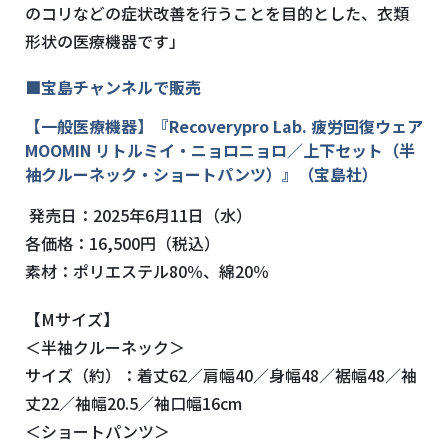
のコリなどの症状改善を行うことを目的とした、衣類
形状の医療機器です」
■宝島チャンネルで販売
【一般医療機器】『
Recoverypro Lab.
疲労回復ウェア
MOOMIN
リトルミイ・ニョロニョロ／上下セット（半
袖クルーネック・ショートパンツ）』（宝島社）
発売日：
2025
年
6
月11日（水）
各価格：
16,500
円（税込）
素材：ポリエステル
80
％、綿
20
％
【
M
サイズ】
＜半袖クルーネック＞
サイズ（約）：着丈
62
／肩幅
40
／身幅
48
／裾幅
48
／袖
丈
22
／袖幅
20.5
／袖口幅
16cm
＜ショートパンツ＞