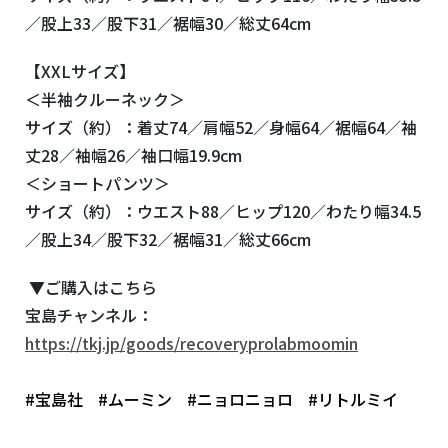
／股上
33
／股下
31
／裾幅
30
／総丈
64cm
【
XXL
サイズ】
＜半袖クルーネック＞
サイズ（約）：着丈
74
／肩幅
52
／身幅
64
／裾幅
64
／袖
丈
28
／袖幅
26
／袖口幅
19.9cm
＜ショートパンツ＞
サイズ（約）：ウエスト
88
／ヒップ
120
／わたり幅
34.5
／股上
34
／股下
32
／裾幅
31
／総丈
66cm
▼ご購入はこちら
宝島チャンネル：
https://tkj.jp/goods/recoveryprolabmoomin
#宝島社
#ムーミン
#ニョロニョロ
#リトルミイ