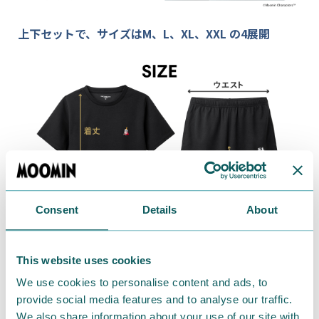
上下セットで、サイズは
M
、
L
、
XL
、
XXL
の
4
展開
Consent
Details
About
This website uses cookies
We use cookies to personalise content and ads, to
provide social media features and to analyse our traffic.
We also share information about your use of our site with