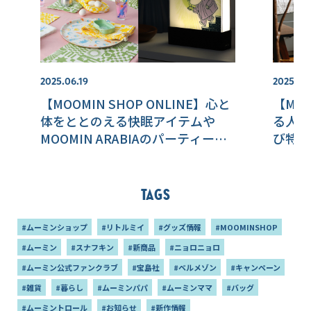
2025.06.19
2025.06
【MOOMIN SHOP ONLINE】心と
【MOO
体をととのえる快眠アイテムや
る人へ
MOOMIN ARABIAのパーティーコ
び特集
レクションなど新商品をご紹介♪
PVC
Tags
#ムーミンショップ
#リトルミイ
#グッズ情報
#MOOMINSHOP
#ムーミン
#スナフキン
#新商品
#ニョロニョロ
#ムーミン公式ファンクラブ
#宝島社
#ベルメゾン
#キャンペーン
#雑貨
#暮らし
#ムーミンパパ
#ムーミンママ
#バッグ
#ムーミントロール
#お知らせ
#新作情報