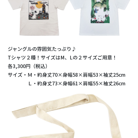
ジャングルの雰囲気たっぷり♪
Tシャツ２種！サイズはM、Lの２サイズご用意！
各3,300円（税込）
サイズ・Ｍ・約身丈70×身幅58×肩幅53×袖丈25cm
Ｌ・約身丈73×身幅61×肩幅55×袖丈26cm