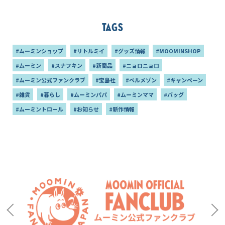
Tags
#ムーミンショップ
#リトルミイ
#グッズ情報
#MOOMINSHOP
#ムーミン
#スナフキン
#新商品
#ニョロニョロ
#ムーミン公式ファンクラブ
#宝島社
#ベルメゾン
#キャンペーン
#雑貨
#暮らし
#ムーミンパパ
#ムーミンママ
#バッグ
#ムーミントロール
#お知らせ
#新作情報