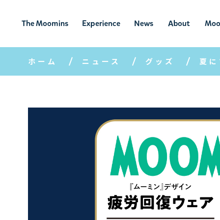
The Moomins
Experience
News
About
Moo
ムーミンの
ムーミンの世
ニュ
ムーミン
ム
世界
界を楽しむ
ース
について
ホーム
ニュース
グッズ
夏に