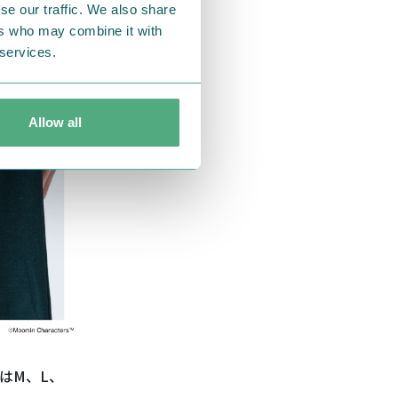
se our traffic. We also share
ers who may combine it with
 services.
Allow all
は
M
、
L
、