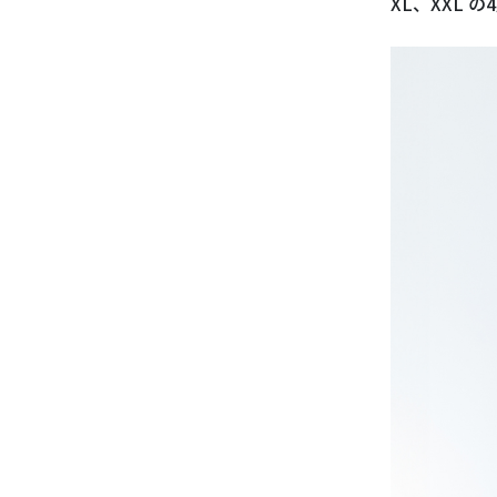
XL
、
XXL
の
4