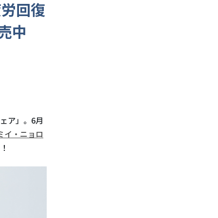
疲労回復
売中
ェア」。
6
月
ミイ・ニョロ
中！