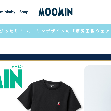
minbaby
Shop
ーミンベ
ショ
ビー
ップ
ぴったり！ ムーミンデザインの「疲労回復ウェ