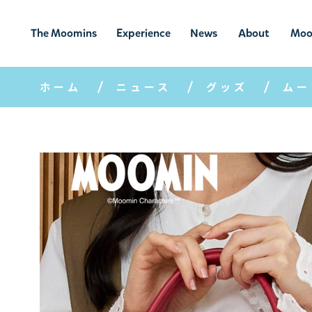
The Moomins
Experience
News
About
Moo
ムーミンの
ムーミンの世
ニュ
ムーミン
ム
世界
界を楽しむ
ース
について
ホーム
ニュース
グッズ
ムー