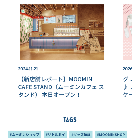
2024.11.21
2026.08
【新店舗レポート】MOOMIN
グレー
CAFE STAND（ムーミンカフェ ス
♪リト
タンド） 本日オープン！
ケース
Tags
#ムーミンショップ
#リトルミイ
#グッズ情報
#MOOMINSHOP