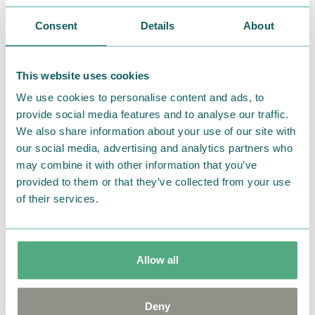
リコン
Consent
Details
About
This website uses cookies
【MOOMIN CAFE STAND（ムーミンカフェス
We use cookies to personalise content and ads, to
タンド） ストア情報】
provide social media features and to analyse our traffic.
We also share information about your use of our site with
■
ラフォーレ原宿 キッチンカー
our social media, advertising and analytics partners who
[住所]
may combine it with other information that you’ve
ラフォーレ原宿（
1F
駐車場横）
provided to them or that they’ve collected from your use
of their services.
〒
150-0001
東京都渋谷区神宮前
1
丁目
11
番地
6
[営業時間]
Allow all
11：00～20：00
Deny