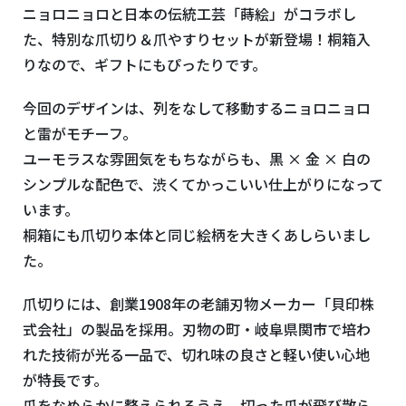
ニョロニョロと日本の伝統工芸「蒔絵」がコラボし
た、特別な爪切り＆爪やすりセットが新登場！桐箱入
りなので、ギフトにもぴったりです。
今回のデザインは、列をなして移動するニョロニョロ
と雷がモチーフ。
ユーモラスな雰囲気をもちながらも、黒 × 金 × 白の
シンプルな配色で、渋くてかっこいい仕上がりになって
います。
桐箱にも爪切り本体と同じ絵柄を大きくあしらいまし
た。
爪切りには、創業1908年の老舗刃物メーカー「貝印株
式会社」の製品を採用。刃物の町・岐阜県関市で培わ
れた技術が光る一品で、切れ味の良さと軽い使い心地
が特長です。
爪をなめらかに整えられるうえ、切った爪が飛び散ら