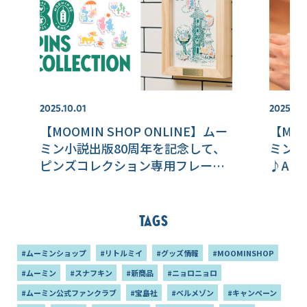
2025.10.01
2025.10.
【MOOMIN SHOP ONLINE】ムー
【MOO
ミン小説出版80周年を記念して、
ミンた
ピンズコレクション専用フレーム
♪AU
が登場！
Tags
#ムーミンショップ
#リトルミイ
#グッズ情報
#MOOMINSHOP
#ムーミン
#スナフキン
#新商品
#ニョロニョロ
#ムーミン公式ファンクラブ
#宝島社
#ベルメゾン
#キャンペーン