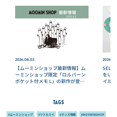
2026.08.03
2026.07.
【ムーミンショップ最新情報】ム
SEL
ーミンショップ限定「ロルバーン
をいち
ポケット付メモ L」の新作が登
イルオ
場！
ト！
Tags
#ムーミンショップ
#リトルミイ
#グッズ情報
#MOOMINSHOP