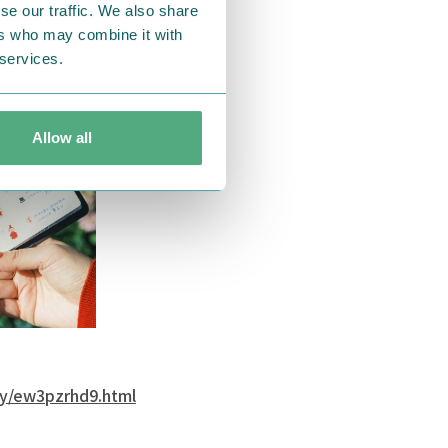
se our traffic. We also share
ers who may combine it with
 services.
Allow all
ey/ew3pzrhd9.html