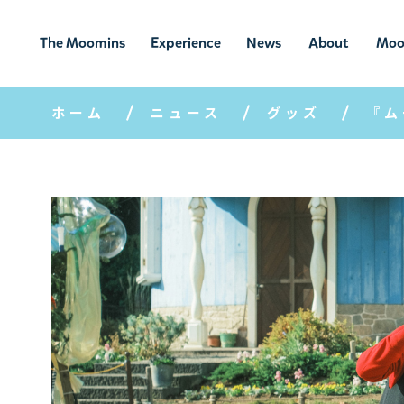
The Moomins
Experience
News
About
Moo
ムーミンの
ムーミンの世
ニュ
ムーミン
ム
世界
界を楽しむ
ース
について
ホーム
ニュース
グッズ
『ム