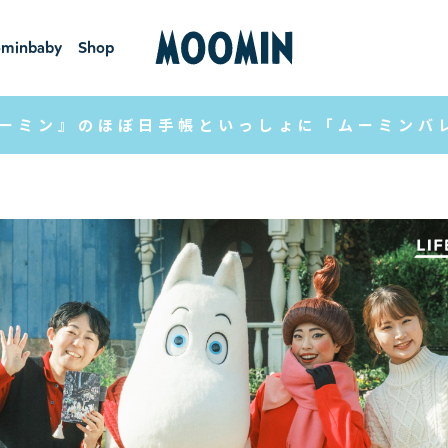
minbaby
Shop
ーミンベ
ショ
ビー
ップ
ーミン』のほぼ日手帳といっしょに「ムーミンバ