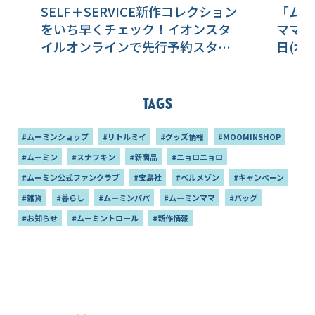
SELF＋SERVICE新作コレクション
「ムー
をいち早くチェック！イオンスタ
ママの
イルオンラインで先行予約スター
日(水
ト！
Tags
#ムーミンショップ
#リトルミイ
#グッズ情報
#MOOMINSHOP
#ムーミン
#スナフキン
#新商品
#ニョロニョロ
#ムーミン公式ファンクラブ
#宝島社
#ベルメゾン
#キャンペーン
#雑貨
#暮らし
#ムーミンパパ
#ムーミンママ
#バッグ
#お知らせ
#ムーミントロール
#新作情報