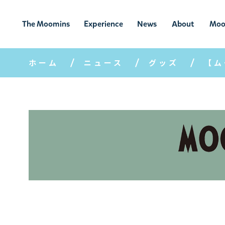
The Moomins
Experience
News
About
Moo
ムーミンの
ムーミンの世
ニュ
ムーミン
ム
世界
界を楽しむ
ース
について
ホーム
ニュース
グッズ