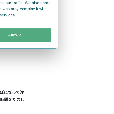
se our traffic. We also share
ers who may combine it with
 services.
Allow all
ぽになって注
時間をたのし