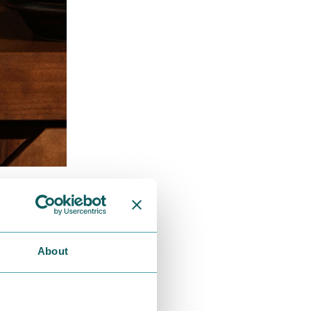
ルジョイ」の
。
About