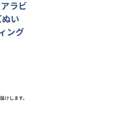
 アラビ
ズぬい
ィング
届けします。