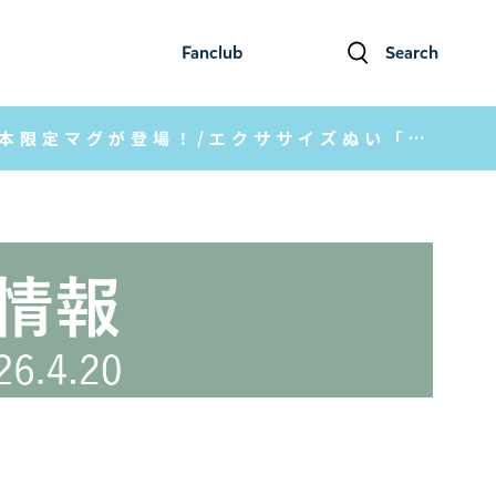
Fanclub
Search
ファンクラブ
検索
【ムーミンショップ最新情報】ムーミン アラビアの日本限定マグが登場！/エクササイズぬい「むぎゅーず」や名古屋店でのグリーティング&絵本読み聞かせ会の開催情報も