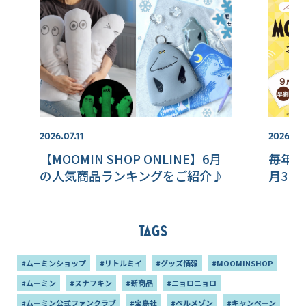
2026.07.11
2026.08
【MOOMIN SHOP ONLINE】6月
毎年人
の人気商品ランキングをご紹介♪
月3日
Tags
#ムーミンショップ
#リトルミイ
#グッズ情報
#MOOMINSHOP
#ムーミン
#スナフキン
#新商品
#ニョロニョロ
#ムーミン公式ファンクラブ
#宝島社
#ベルメゾン
#キャンペーン