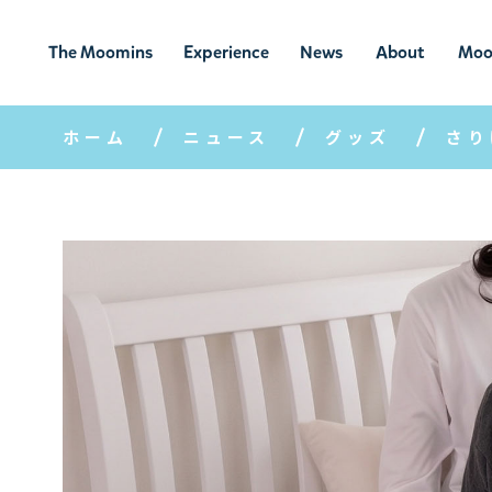
The Moomins
Experience
News
About
Moo
ムーミンの
ムーミンの世
ニュ
ムーミン
ム
世界
界を楽しむ
ース
について
ホーム
ニュース
グッズ