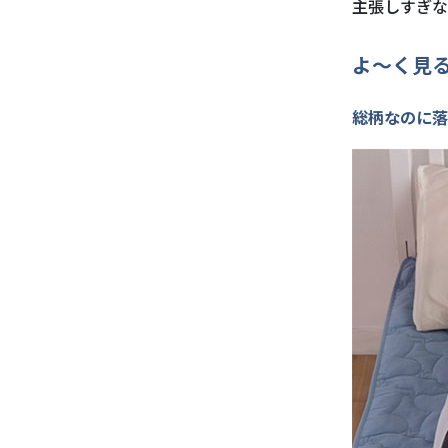
主張しすぎな
よ～く見
総柄なのに落