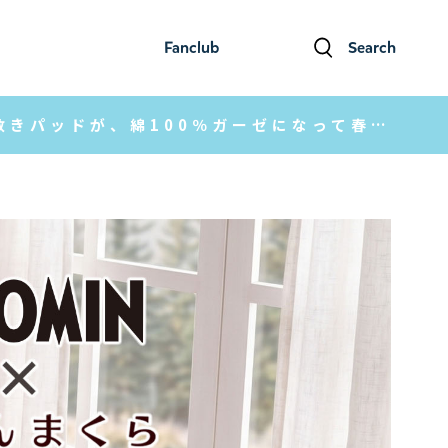
Fanclub
Search
ファンクラブ
検索
さりげなさが愛おしい。上品なムーミンシルエットの敷きパッドが、綿100％ガーゼになって春夏に登場。