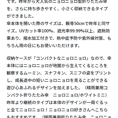
です。昨年から大人気のニョロニョロ型折りたたみ傘
を、さらに持ち歩きやすく、小さく収納できるタイプ
ができました。
傘本体を開いた際のサイズは、親骨50cmで昨年と同サ
イズ。UVカット率100%、遮光率99.99%以上、遮熱効
果あり、撥水加工付きで、熱中症予防や紫外線対策、も
ちろん雨の日にもお使いいただけます。
収納ケースが「コンパクトなニョロニョロ」なので、傘
本体にはニョロニョロが地面から生えてくるところを
観察するムーミン、スナフキン、スニフの姿をプリント
し、成長途中の短いニョロニョロを見ることができる
遊び心あふれるデザインを加えました。（晴雨兼用コ
ンパクト折りたたみ傘 ニョロニョロ/ホワイトミニ）
昨年より継続のタイプは本体のデザインが一周ぐるっ
と全てニョロニョロ！ニョロニョロ好きさんへこちら
もおすすめです。（晴雨兼用折りたたみ傘 ニョロニョ