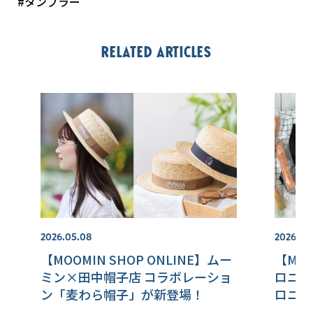
#タンブラー
Related articles
2026.05.08
2026.05
【MOOMIN SHOP ONLINE】ムー
【MOO
ミン×田中帽子店 コラボレーショ
ロニョ
ン「麦わら帽子」が新登場！
ロニョ
定ノベ