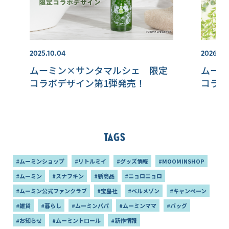
2025.10.04
2026.02.
ムーミン×サンタマルシェ 限定
ムーミ
コラボデザイン第1弾発売！
コラボ
Tags
#ムーミンショップ
#リトルミイ
#グッズ情報
#MOOMINSHOP
#ムーミン
#スナフキン
#新商品
#ニョロニョロ
#ムーミン公式ファンクラブ
#宝島社
#ベルメゾン
#キャンペーン
#雑貨
#暮らし
#ムーミンパパ
#ムーミンママ
#バッグ
#お知らせ
#ムーミントロール
#新作情報