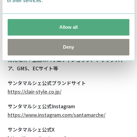
of their services.
Allow all
■商品詳細
Deny
発売日：
2026
年
5
月
4
日
(
月
)
から順次発売
発売場所：全国のバラエティショップ、ドラッグスト
ア、
GMS
、
EC
サイト等
サンタマルシェ公式ブランドサイト
https://clair-style.co.jp/
サンタマルシェ公式
Instagram
https://www.instagram.com/santamarche/
サンタマルシェ公式
X