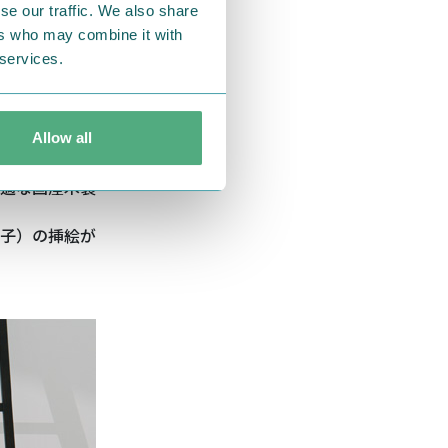
se our traffic. We also share
ers who may combine it with
 services.
Allow all
適な国産木製
子）の挿絵が