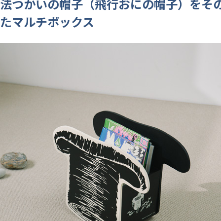
法つかいの帽子（飛行おにの帽子）をそ
たマルチボックス