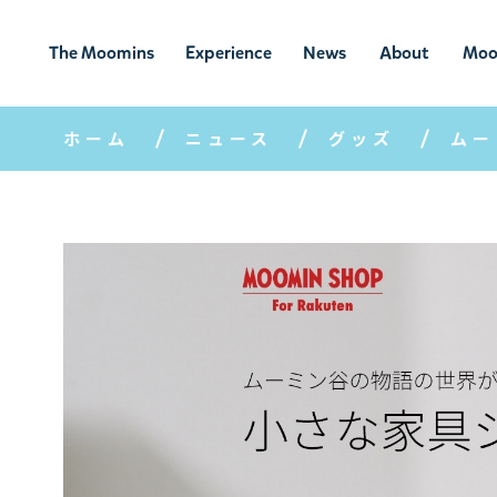
The Moomins
Experience
News
About
Moo
ムーミンの
ムーミンの世
ニュ
ムーミン
ム
世界
界を楽しむ
ース
について
ホーム
ニュース
グッズ
ムー