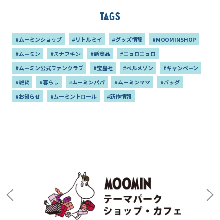
Tags
#ムーミンショップ
#リトルミイ
#グッズ情報
#MOOMINSHOP
#ムーミン
#スナフキン
#新商品
#ニョロニョロ
#ムーミン公式ファンクラブ
#宝島社
#ベルメゾン
#キャンペーン
#雑貨
#暮らし
#ムーミンパパ
#ムーミンママ
#バッグ
#お知らせ
#ムーミントロール
#新作情報