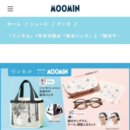
ホーム
ニュース
グッズ
『リンネル』7月号付録は「保冷バッグ」と「調光サングラス・ケース・メガネ拭き3点セット」選べる2種同時発売！