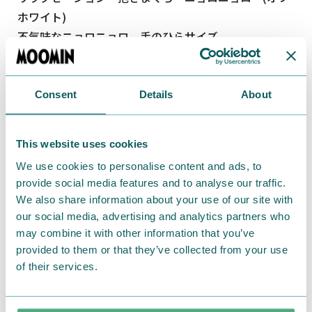
ホワイト)
不気味なニョロニョロ 手のひらサイズ
不気味なニョロニョロ L
不気味なニョロニョロ S
不気味なニョロニョロ マスコット
Consent
Details
About
2026年5月から再販
This website uses cookies
不気味なニョロニョロ L サイズ：
H31×W14.5×D6cm 価格2.640円(税込)
We use cookies to personalise content and ads, to
provide social media features and to analyse our traffic.
We also share information about your use of our site with
our social media, advertising and analytics partners who
may combine it with other information that you’ve
provided to them or that they’ve collected from your use
of their services.