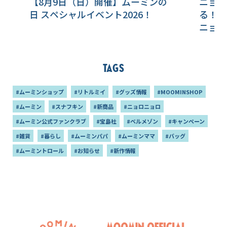
【8月9日（日）開催】ムーミンの
ニョロ
日 スペシャルイベント2026！
る！？
ニョロ
Tags
#ムーミンショップ
#リトルミイ
#グッズ情報
#MOOMINSHOP
#ムーミン
#スナフキン
#新商品
#ニョロニョロ
#ムーミン公式ファンクラブ
#宝島社
#ベルメゾン
#キャンペーン
#雑貨
#暮らし
#ムーミンパパ
#ムーミンママ
#バッグ
#ムーミントロール
#お知らせ
#新作情報