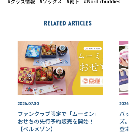
#グッズ情報
#ソックス
#靴下
#Nordicbuddies
Related articles
2026.07.30
2026.07.
ファンクラブ限定で「ムーミン」
バッグ
おせちの先行予約販売を開始！
ズ。ム
【ベルメゾン】
登場！