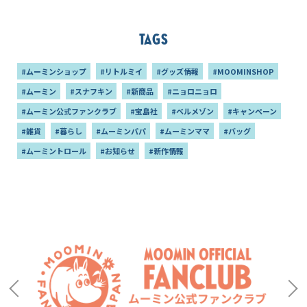
Tags
#ムーミンショップ
#リトルミイ
#グッズ情報
#MOOMINSHOP
#ムーミン
#スナフキン
#新商品
#ニョロニョロ
#ムーミン公式ファンクラブ
#宝島社
#ベルメゾン
#キャンペーン
#雑貨
#暮らし
#ムーミンパパ
#ムーミンママ
#バッグ
#ムーミントロール
#お知らせ
#新作情報