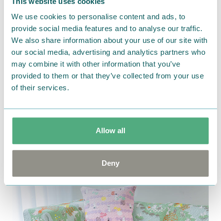
This website uses cookies
＼デザインやバリエーションをじっくり見るなら！／
We use cookies to personalise content and ads, to
▼
MOOMIN
×じぶんまくら ネットでの取り扱いはこ
provide social media features and to analyse our traffic.
ちら▼
We also share information about your use of our site with
・
じぶんまくら公式オンラインショップ
our social media, advertising and analytics partners who
・
ふとんタナカじぶんまくらグループ楽天市場店
may combine it with other information that you’ve
・
じぶんまくら楽天市場店
provided to them or that they’ve collected from your use
・
じぶんまくらYahoo!ショッピング店
of their services.
・
じぶんまくらAmazon店
Allow all
まだまだありますムーミンアイテム
Deny