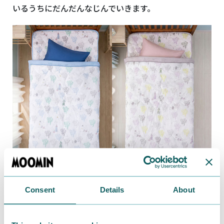
いるうちにだんだんなじんでいきます。
Consent
Details
About
全2カラー、お揃いの薄掛け布団と合わせれば、もっと
可愛く♪