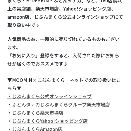
まくら・
B-DESIGN
・ふとんタナカ」など、
160
店舗以
上の実店舗、楽天市場店、
Yahoo!
ショッピング店、
amazon
店、じぶんまくら公式オンラインショップにて
取り扱い中です。
人気商品の為、一時的に売り切れているものもござい
ます。
「お気に入り」登録をすると、入荷された際にお知ら
せが届くのでおススメです♪
▼
MOOMIN
×じぶんまくら ネットでの取り扱いはこ
ちら▼
・じぶんまくら公式オンラインショップ
・
ふとんタナカじぶんまくらグループ楽天市場店
・
じぶんまくら楽天市場店
・
じぶんまくらYahoo!ショッピング店
・
じぶんまくらAmazon店