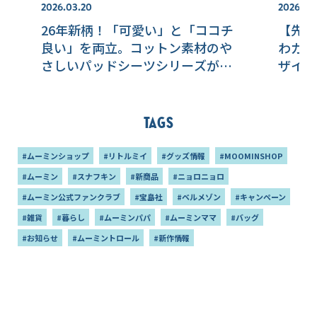
2026.03.20
2026.02
26年新柄！「可愛い」と「ココチ
【先行
良い」を両立。コットン素材のや
わガー
さしいパッドシーツシリーズが今
ザイン
年も登場します。
Tags
#ムーミンショップ
#リトルミイ
#グッズ情報
#MOOMINSHOP
#ムーミン
#スナフキン
#新商品
#ニョロニョロ
#ムーミン公式ファンクラブ
#宝島社
#ベルメゾン
#キャンペーン
#雑貨
#暮らし
#ムーミンパパ
#ムーミンママ
#バッグ
#お知らせ
#ムーミントロール
#新作情報