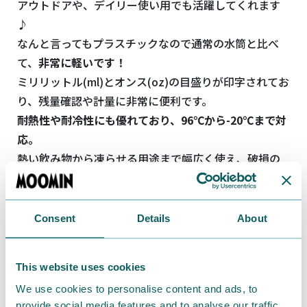
アウトドアや、デイリー使い用でも活躍してくれます
♪
なんと言ってもプラスチックなので通常の水筒と比べ
て、
非常に軽いです！
ミリリットル(ml)とオンス(oz)の目盛りが印字されてお
り、残量確認や計量に非常に便利です。
耐熱性や耐冷性にも優れており、96℃から-20℃まで対
応。
熱い飲み物から凍らせる用途まで幅広く使え、破損の
心配が少ないです♪
アングリームーミン①
Consent
Details
About
This website uses cookies
We use cookies to personalise content and ads, to
provide social media features and to analyse our traffic.