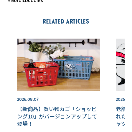
Related articles
2026.08.07
2026.07.
【新商品】買い物カゴ「ショッピ
老舗シ
ング10」がバージョンアップして
れた・
登場！
ャツ【M
店】