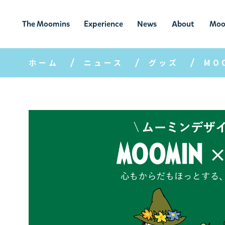
The Moomins
Experience
News
About
Moo
ムーミンの
ムーミンの世
ニュ
ムーミン
ム
世界
界を楽しむ
ース
について
ホーム
ニュース
グッズ
MO