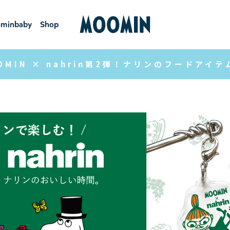
minbaby
Shop
ーミンベ
ショ
ビー
ップ
OMIN × nahrin第2弾！ナリンのフードア