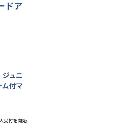
フードア
 ジュニ
ーム付マ
購入受付を開始