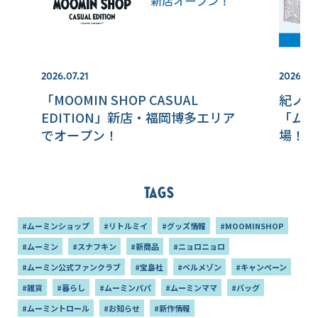
2026.07.21
2026.07
「MOOMIN SHOP CASUAL
紀ノ国
EDITION」新店・福岡博多エリア
「ムー
でオープン！
場！
Tags
#ムーミンショップ
#リトルミイ
#グッズ情報
#MOOMINSHOP
#ムーミン
#スナフキン
#新商品
#ニョロニョロ
#ムーミン公式ファンクラブ
#宝島社
#ベルメゾン
#キャンペーン
#雑貨
#暮らし
#ムーミンパパ
#ムーミンママ
#バッグ
#ムーミントロール
#お知らせ
#新作情報