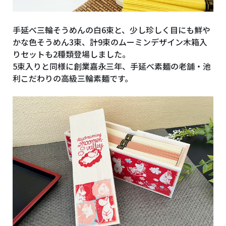
手延べ三輪そうめんの白6束と、少し珍しく目にも鮮や
かな色そうめん3束、計9束のムーミンデザイン木箱入
りセットも2種類登場しました。
5束入りと同様に創業嘉永三年、手延べ素麺の老舗・池
利こだわりの高級三輪素麺です。