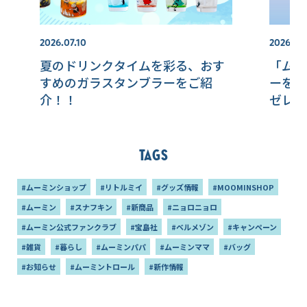
2026.07.10
2026.07
夏のドリンクタイムを彩る、おす
「ムー
すめのガラスタンブラーをご紹
ーを広
介！！
ゼレム
Tags
#ムーミンショップ
#リトルミイ
#グッズ情報
#MOOMINSHOP
#ムーミン
#スナフキン
#新商品
#ニョロニョロ
#ムーミン公式ファンクラブ
#宝島社
#ベルメゾン
#キャンペーン
#雑貨
#暮らし
#ムーミンパパ
#ムーミンママ
#バッグ
#お知らせ
#ムーミントロール
#新作情報