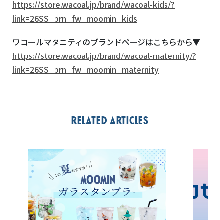
https://store.wacoal.jp/brand/wacoal-kids/?
link=26SS_brn_fw_moomin_kids
ワコールマタニティのブランドページはこちらから▼
https://store.wacoal.jp/brand/wacoal-maternity/?
link=26SS_brn_fw_moomin_maternity
Related articles