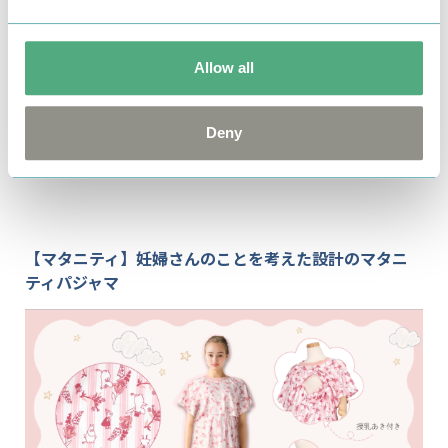
Allow all
やさしい表情をしたムーミンたちの幸せなひとときを
Deny
表したプリント柄が愛らしい♡
【マタニティ】妊婦さんのことを考えた設計のマタニ
ティパジャマ