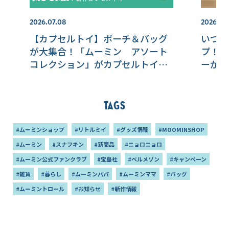
2026.07.08
2026.07.
【カプセルトイ】ポーチ＆バッグ
いつも
が大集合！「ムーミン アソート
プ！お
コレクション」がカプセルトイに
ーが新
登場！7月下旬より発売！
Tags
#ムーミンショップ
#リトルミイ
#グッズ情報
#MOOMINSHOP
#ムーミン
#スナフキン
#新商品
#ニョロニョロ
#ムーミン公式ファンクラブ
#宝島社
#ベルメゾン
#キャンペーン
#雑貨
#暮らし
#ムーミンパパ
#ムーミンママ
#バッグ
#ムーミントロール
#お知らせ
#新作情報