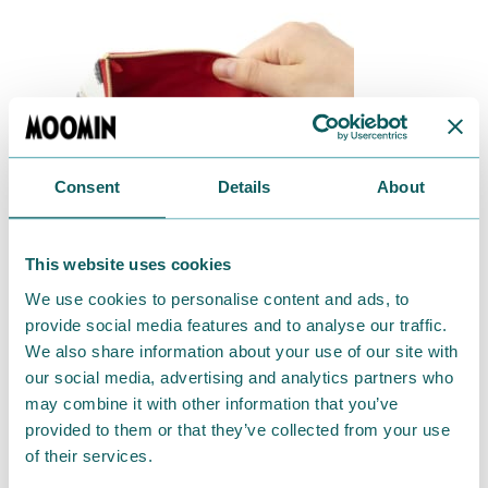
Consent
Details
About
This website uses cookies
We use cookies to personalise content and ads, to
provide social media features and to analyse our traffic.
We also share information about your use of our site with
our social media, advertising and analytics partners who
may combine it with other information that you’ve
[素材]表地：合成皮革 裏地：ポリエステル
provided to them or that they’ve collected from your use
[サイズ]約H15×W20×D1cm
of their services.
[生産国]ベトナム