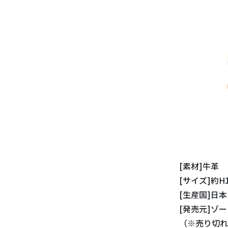
[素材]牛革
[サイズ]約H1
[生産国]日本
[発売元]ゾ
（※売り切れ