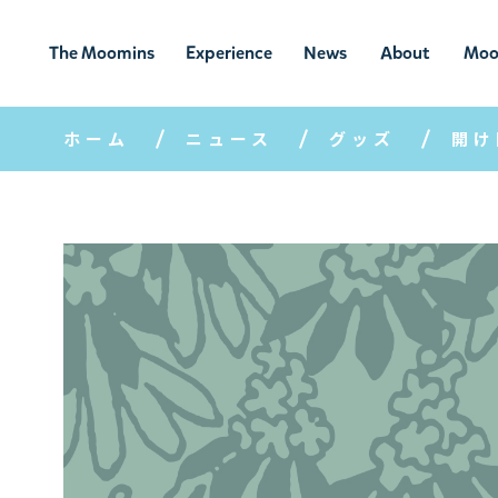
The Moomins
Experience
News
About
Moo
ムーミンの
ムーミンの世
ニュ
ムーミン
ム
世界
界を楽しむ
ース
について
ホーム
ニュース
グッズ
開け