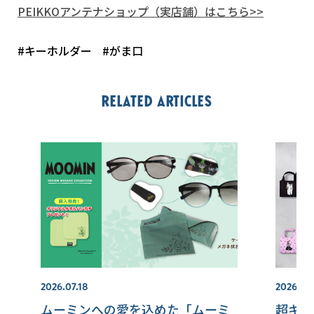
PEIKKOアンテナショップ（実店舗）はこちら>>
#キーホルダー
#がま口
Related articles
2026.07.18
2026.08
ムーミンへの愛を込めた「ムーミ
超キュ