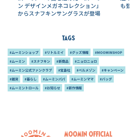
ン デザインメガネコレクション」
も登場
からスナフキンサングラスが登場
Tags
#ムーミンショップ
#リトルミイ
#グッズ情報
#MOOMINSHOP
#ムーミン
#スナフキン
#新商品
#ニョロニョロ
#ムーミン公式ファンクラブ
#宝島社
#ベルメゾン
#キャンペーン
#雑貨
#暮らし
#ムーミンパパ
#ムーミンママ
#バッグ
#ムーミントロール
#お知らせ
#新作情報