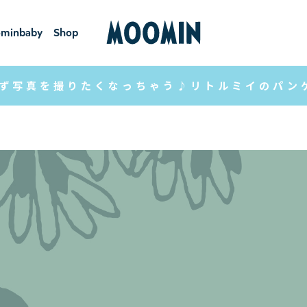
minbaby
Shop
ーミンベ
ショ
ビー
ップ
ず写真を撮りたくなっちゃう♪リトルミイのパン