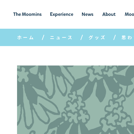
The Moomins
Experience
News
About
Moo
ムーミンの
ムーミンの世
ニュ
ムーミン
ム
世界
界を楽しむ
ース
について
ホーム
ニュース
グッズ
思わ