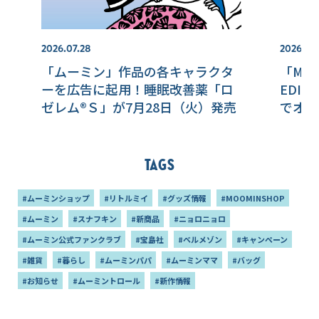
2026.07.28
2026.07.
「ムーミン」作品の各キャラクタ
「MOO
ーを広告に起用！睡眠改善薬「ロ
EDI
ゼレム®Ｓ」が7月28日（火）発売
でオー
Tags
#ムーミンショップ
#リトルミイ
#グッズ情報
#MOOMINSHOP
#ムーミン
#スナフキン
#新商品
#ニョロニョロ
#ムーミン公式ファンクラブ
#宝島社
#ベルメゾン
#キャンペーン
#雑貨
#暮らし
#ムーミンパパ
#ムーミンママ
#バッグ
#お知らせ
#ムーミントロール
#新作情報