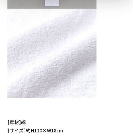
[素材]綿
[サイズ]約H110×W18cm