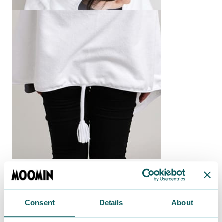
[素材]マイクロファイバー(ポリエステル100%)、しっ
ぽ部分(フリース)
[サイズ]約H60×W130cm
Consent
Details
About
[生産国]中国