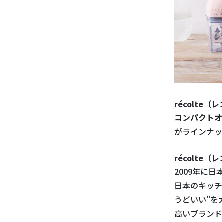
récolte（
コンパクトオ
がラインナッ
récolte（
2009年に
日本のキッチ
うどいい”を
高いブランド