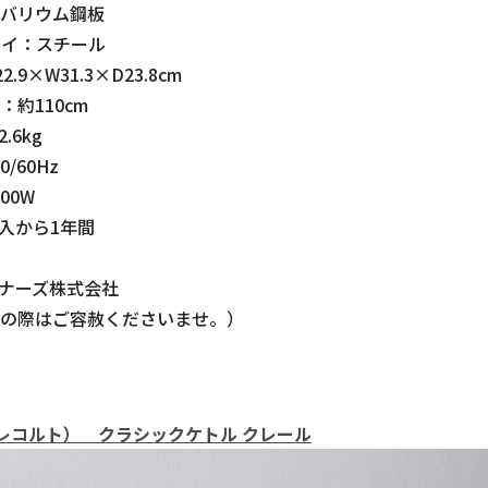
バリウム鋼板
レイ：スチール
.9×W31.3×D23.8cm
約110cm
.6kg
0/60Hz
00W
購入から1年間
ィナーズ株式会社
の際はご容赦くださいませ。）
te（レコルト） クラシックケトル クレール