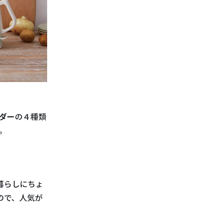
ダー
の４種類
。
暮らしにちょ
ので、人気が