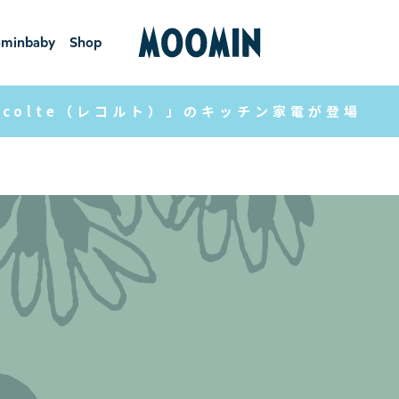
minbaby
Shop
ーミンベ
ショ
ビー
ップ
écolte（レコルト）」のキッチン家電が登場