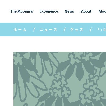
The Moomins
Experience
News
About
Moo
ムーミンの
ムーミンの世
ニュ
ムーミン
ム
世界
界を楽しむ
ース
について
ホーム
ニュース
グッズ
「r