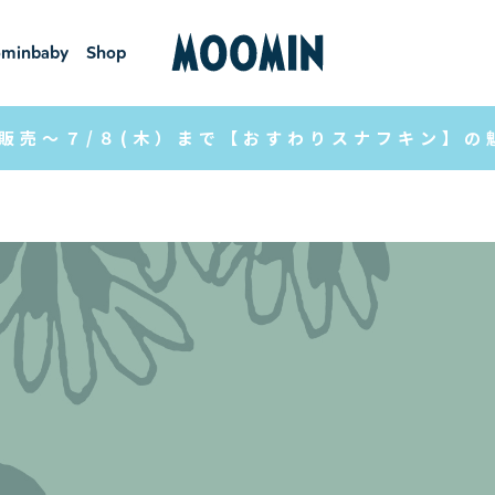
minbaby
Shop
ーミンベ
ショ
ビー
ップ
販売～７/８(木）まで【おすわりスナフキン】の