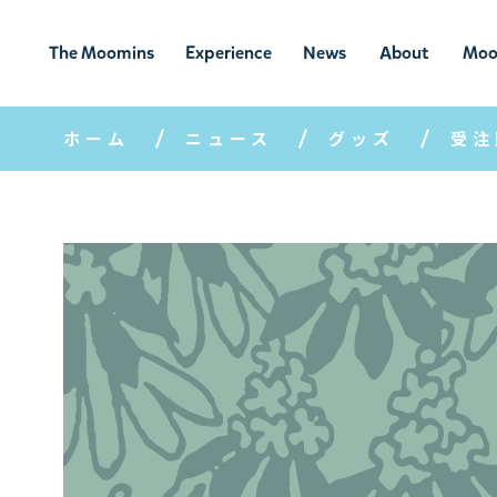
The Moomins
Experience
News
About
Moo
ムーミンの
ムーミンの世
ニュ
ムーミン
ム
世界
界を楽しむ
ース
について
ホーム
ニュース
グッズ
受注