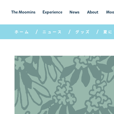
The Moomins
Experience
News
About
Moo
ムーミンの
ムーミンの世
ニュ
ムーミン
ム
世界
界を楽しむ
ース
について
ホーム
ニュース
グッズ
夏に