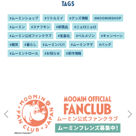
Tags
#ムーミンショップ
#リトルミイ
#グッズ情報
#MOOMINSHOP
#ムーミン
#スナフキン
#新商品
#ニョロニョロ
#ムーミン公式ファンクラブ
#宝島社
#ベルメゾン
#キャンペーン
#雑貨
#暮らし
#ムーミンパパ
#ムーミンママ
#バッグ
#ムーミントロール
#お知らせ
#新作情報