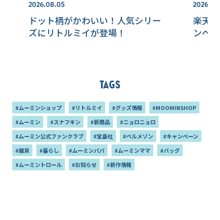
2026.08.05
2026.08
ドット柄がかわいい！人気シリー
楽天2
ズにリトルミイが登場！
ンペー
Tags
#ムーミンショップ
#リトルミイ
#グッズ情報
#MOOMINSHOP
#ムーミン
#スナフキン
#新商品
#ニョロニョロ
#ムーミン公式ファンクラブ
#宝島社
#ベルメゾン
#キャンペーン
#雑貨
#暮らし
#ムーミンパパ
#ムーミンママ
#バッグ
#ムーミントロール
#お知らせ
#新作情報