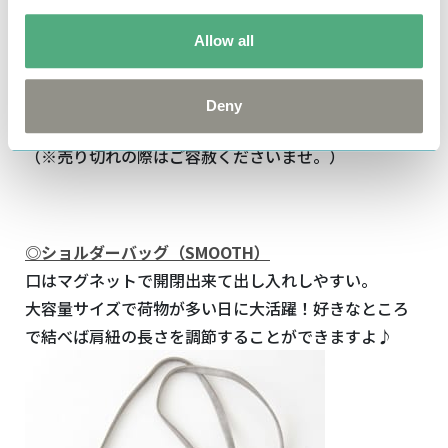
[素材]合成皮革、ポリエステル
Allow all
[サイズ]約H7.5×W11.5cm
[生産国]ベトナム
Deny
[発売元]株式会社エフエービージャパン
（※売り切れの際はご容赦くださいませ。）
◎ショルダーバッグ
（SMOOTH）
口はマグネットで開閉出来て出し入れしやすい。
大容量サイズで荷物が多い日に大活躍！好きなところ
で結べば肩紐の長さを調節することができますよ♪