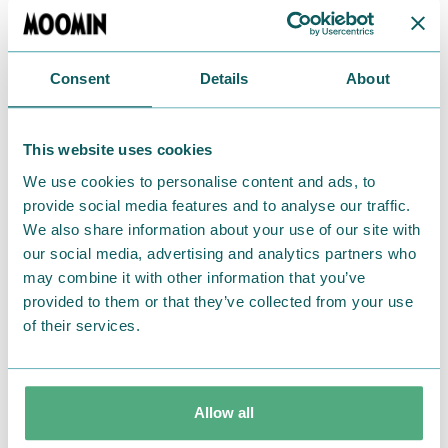
Consent
Details
About
This website uses cookies
[素材]ステンレススチール、ナイロン
We use cookies to personalise content and ads, to
provide social media features and to analyse our traffic.
[サイズ]約H32.6×W8.1×D1cm
We also share information about your use of our site with
[生産国]本体：中国
our social media, advertising and analytics partners who
最終加工地：日本
may combine it with other information that you’ve
[発売元]ゾーウィー株式会社
provided to them or that they’ve collected from your use
（※売り切れの際はご容赦くださいませ。）
of their services.
Allow all
◎
キッチンツール レードル