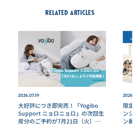
Related articles
2026.07.19
2026.07.
大好評につき即完売！「Yogibo
限定ア
Support ニョロニョロ」の次回生
ンショ
産分のご予約が7月21日（火）
ン最新
0:00よりスタート！【MOOMIN
SHOP 楽天市場店】