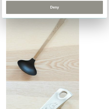
スープなどにとても便利なレードル（お玉）です。
Deny