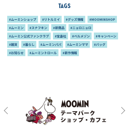
Tags
#ムーミンショップ
#リトルミイ
#グッズ情報
#MOOMINSHOP
#ムーミン
#スナフキン
#新商品
#ニョロニョロ
#ムーミン公式ファンクラブ
#宝島社
#ベルメゾン
#キャンペーン
#雑貨
#暮らし
#ムーミンパパ
#ムーミンママ
#バッグ
#お知らせ
#ムーミントロール
#新作情報